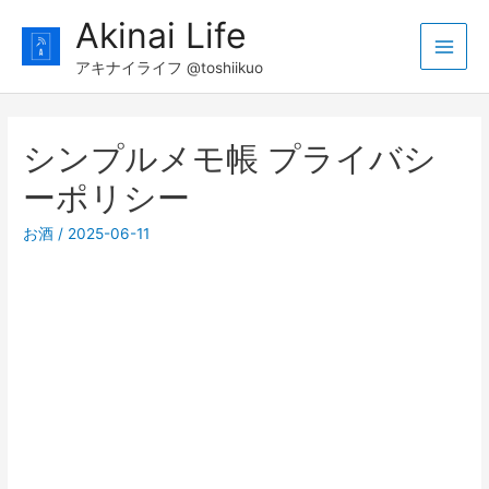
コ
Akinai Life
ン
Main
テ
アキナイライフ @toshiikuo
ン
Men
ツ
シンプルメモ帳 プライバシ
へ
ス
ーポリシー
キ
ッ
お酒
/
2025-06-11
プ