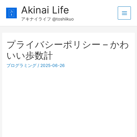
コ
Akinai Life
ン
Main
テ
アキナイライフ @toshiikuo
ン
Men
ツ
プライバシーポリシー – かわ
へ
ス
いい歩数計
キ
ッ
プログラミング
/
2025-06-26
プ