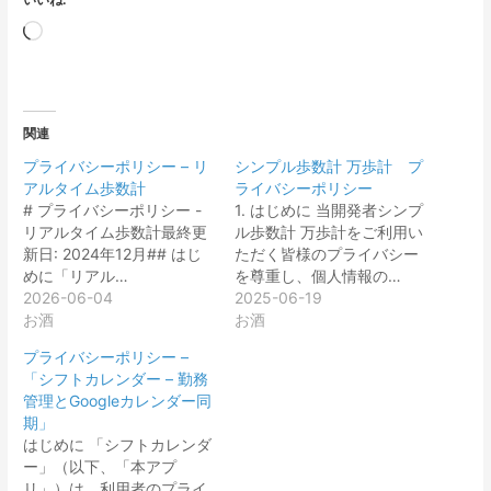
読
み
込
み
関連
中…
プライバシーポリシー – リ
シンプル歩数計 万歩計 プ
アルタイム歩数計
ライバシーポリシー
# プライバシーポリシー -
1. はじめに 当開発者シンプ
リアルタイム歩数計最終更
ル歩数計 万歩計をご利用い
新日: 2024年12月## はじ
ただく皆様のプライバシー
めに「リアル…
を尊重し、個人情報の…
2026-06-04
2025-06-19
お酒
お酒
プライバシーポリシー –
「シフトカレンダー – 勤務
管理とGoogleカレンダー同
期」
はじめに 「シフトカレンダ
ー」（以下、「本アプ
リ」）は、利用者のプライ