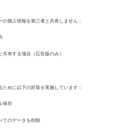
ーの個人情報を第三者と共有しません：
合
obと共有する場合（広告版のみ）
ィ
るために以下の対策を実施しています：
ル保存
べてのデータを削除
ー