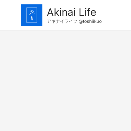
コ
Akinai Life
ン
テ
アキナイライフ @toshiikuo
ン
ツ
へ
ス
キ
ッ
プ