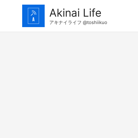
コ
Akinai Life
ン
テ
アキナイライフ @toshiikuo
ン
ツ
へ
ス
キ
ッ
プ