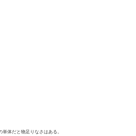
。
の単体だと物足りなさはある。