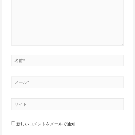
入
力…
名
前
*
メ
ー
ル
サ
*
イ
ト
新しいコメントをメールで通知