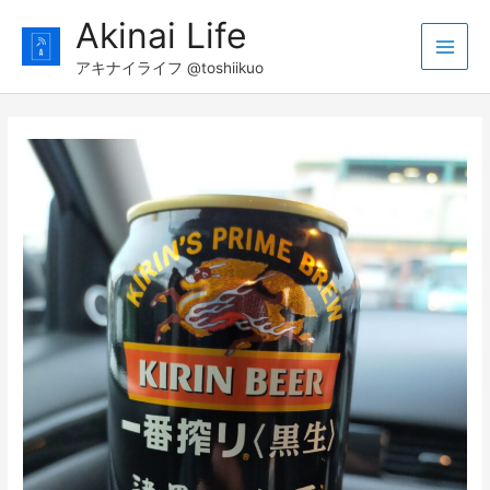
コ
Akinai Life
ン
Main
テ
アキナイライフ @toshiikuo
ン
Men
ツ
へ
ス
キ
ッ
プ