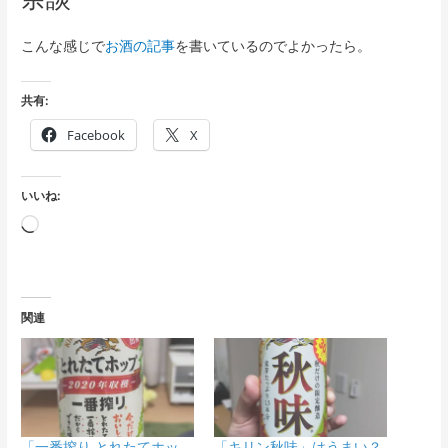
こんな感じで
お酒の記事
を書いているのでよかったら。
共有:
Facebook
X
いいね:
読
み
込
み
関連
中…
「一番搾り とれたてホッ
「キリン秋味」はうまい？