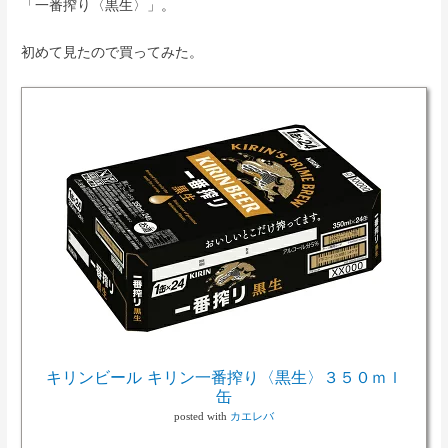
「一番搾り〈黒生〉」。
初めて見たので買ってみた。
キリンビール キリン一番搾り〈黒生〉３５０ｍｌ
缶
posted with
カエレバ