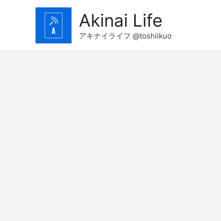
コ
Akinai Life
ン
テ
アキナイライフ @toshiikuo
ン
ツ
へ
ス
キ
ッ
プ