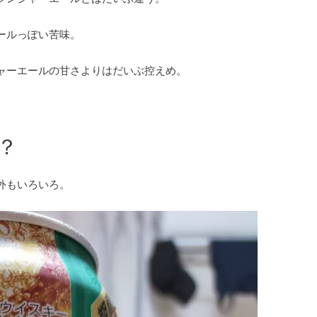
ールっぽい苦味。
ャーエールの甘さよりはだいぶ控えめ。
？
外もいろいろ。