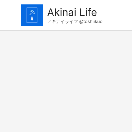
コ
Akinai Life
ン
テ
アキナイライフ @toshiikuo
ン
ツ
へ
ス
キ
ッ
プ