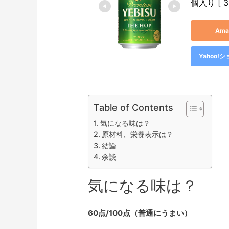
個入り [ 3
Am
Yahoo
Table of Contents
気になる味は？
原材料、栄養表示は？
結論
余談
気になる味は？
60点/100点（普通にうまい）