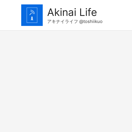
コ
Akinai Life
ン
テ
アキナイライフ @toshiikuo
ン
ツ
へ
ス
キ
ッ
プ