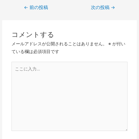
投
←
前の投稿
次の投稿
→
稿
ナ
ビ
コメントする
ゲ
メールアドレスが公開されることはありません。
※
が付い
ー
ている欄は必須項目です
シ
ョ
こ
ン
こ
に
入
力…