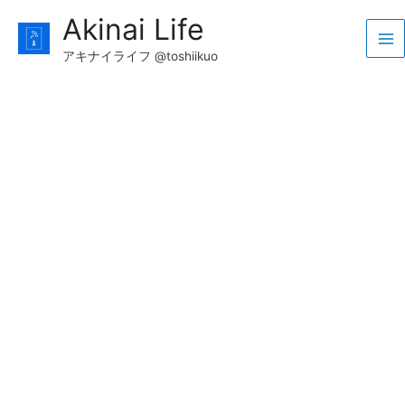
コ
Akinai Life
ン
Ma
テ
アキナイライフ @toshiikuo
ン
Me
ツ
へ
ス
キ
ッ
プ