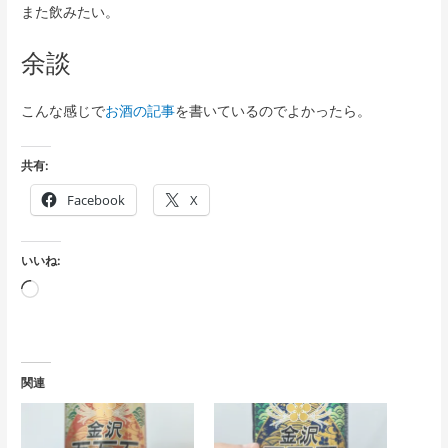
また飲みたい。
余談
こんな感じで
お酒の記事
を書いているのでよかったら。
共有:
Facebook
X
いいね:
読
み
込
み
関連
中…