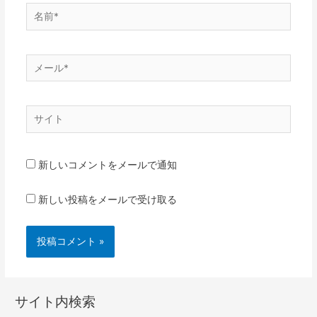
名
前
*
メ
ー
ル
サ
*
イ
ト
新しいコメントをメールで通知
新しい投稿をメールで受け取る
サイト内検索