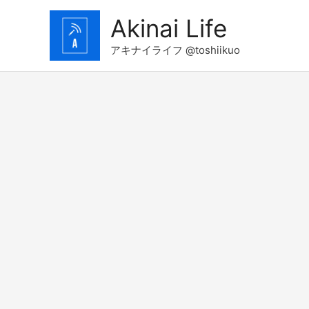
コ
Akinai Life
ン
テ
アキナイライフ @toshiikuo
ン
ツ
へ
ス
キ
ッ
プ