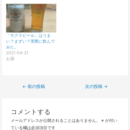
「サクラビール」はうま
い？まずい？実際に飲んで
みた。
2021-04-21
お酒
投
←
前の投稿
次の投稿
→
稿
ナ
ビ
コメントする
ゲ
メールアドレスが公開されることはありません。
※
が付い
ー
ている欄は必須項目です
シ