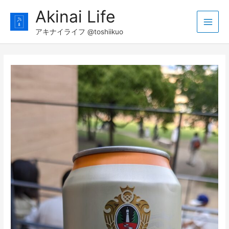
コ
Akinai Life
ン
Main
テ
アキナイライフ @toshiikuo
ン
Men
ツ
へ
ス
キ
ッ
プ