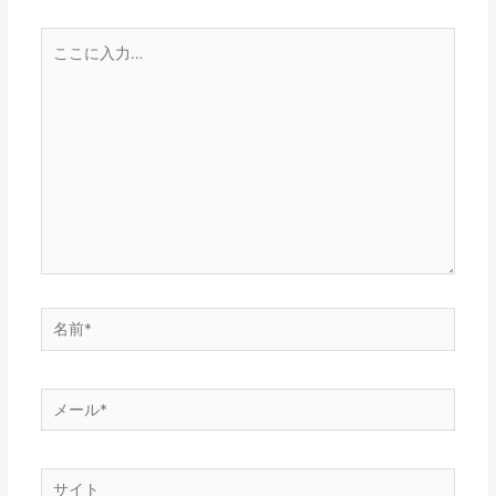
ョ
こ
ン
こ
に
入
力…
名
前
*
メ
ー
ル
サ
*