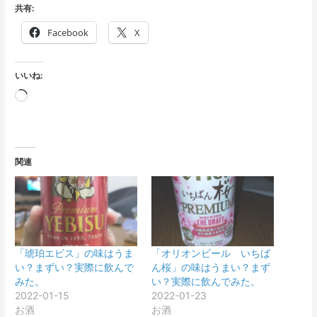
共有:
Facebook
X
いいね:
読
み
込
み
関連
中…
「琥珀エビス」の味はうま
「オリオンビール いちば
い？まずい？実際に飲んで
ん桜」の味はうまい？まず
みた。
い？実際に飲んでみた。
2022-01-15
2022-01-23
お酒
お酒