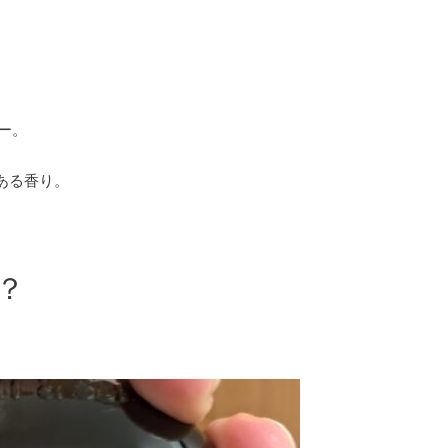
ー。
ある香り。
？