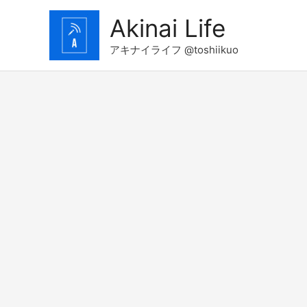
コ
Akinai Life
ン
テ
アキナイライフ @toshiikuo
ン
ツ
へ
ス
キ
ッ
プ