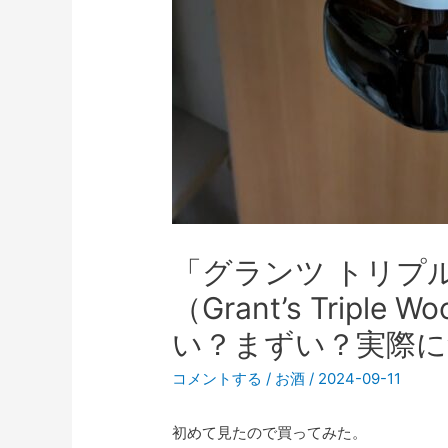
「グランツ トリプ
（Grant’s Tripl
い？まずい？実際に
コメントする
/
お酒
/
2024-09-11
初めて見たので買ってみた。