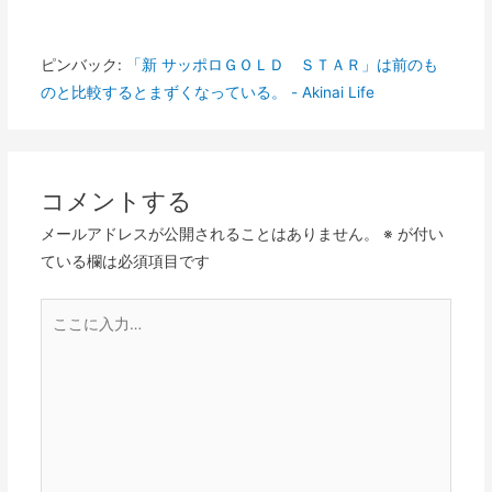
ン
ピンバック:
「新 サッポロＧＯＬＤ ＳＴＡＲ」は前のも
のと比較するとまずくなっている。 - Akinai Life
コメントする
メールアドレスが公開されることはありません。
※
が付い
ている欄は必須項目です
こ
こ
に
入
力…