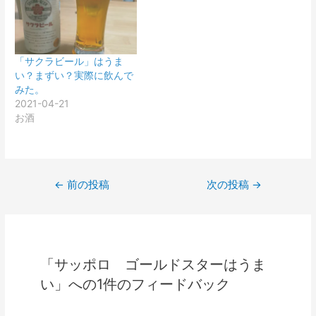
「サクラビール」はうま
い？まずい？実際に飲んで
みた。
2021-04-21
お酒
投
←
前の投稿
次の投稿
→
稿
ナ
ビ
ゲ
「サッポロ ゴールドスターはうま
ー
い」への1件のフィードバック
シ
ョ