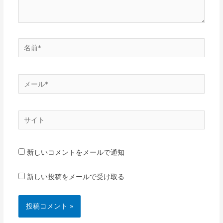
名
前
*
メ
ー
ル
サ
*
イ
ト
新しいコメントをメールで通知
新しい投稿をメールで受け取る