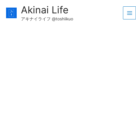
コ
Akinai Life
ン
Ma
テ
アキナイライフ @toshiikuo
ン
Me
ツ
へ
ス
キ
ッ
プ