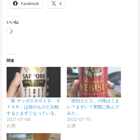
Facebook
X
いいね:
読
み
込
み
関連
中…
「新 サッポロＧＯＬＤ Ｓ
「琥珀エビス」の味はうま
ＴＡＲ」は前のものと比較
い？まずい？実際に飲んで
するとまずくなっている。
みた。
2021-01-06
2022-01-15
お酒
お酒