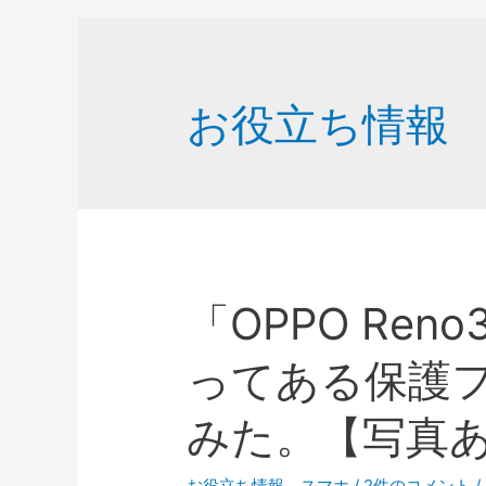
お役立ち情報
「OPPO Ren
ってある保護
みた。【写真
お役立ち情報
、
スマホ
/
2件のコメント
/