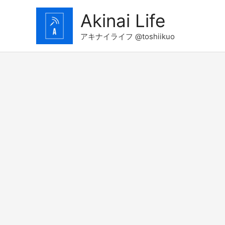
コ
Akinai Life
ン
テ
アキナイライフ @toshiikuo
ン
ツ
へ
ス
キ
ッ
プ