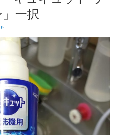
ン」一択
19