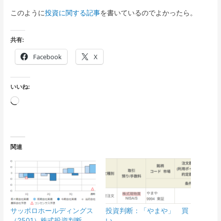
このように
投資に関する記事
を書いているのでよかったら。
共有:
Facebook
X
いいね:
読
み
込
み
関連
中…
サッポロホールディングス
投資判断：「やまや」 買
（2501）株式投資判断。
い