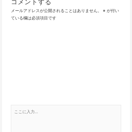
コメントする
ゲ
メールアドレスが公開されることはありません。
※
が付い
ー
ている欄は必須項目です
シ
ョ
ン
こ
こ
に
入