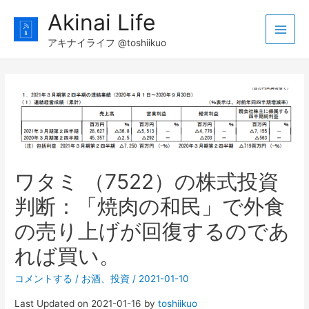
コ
Akinai Life
ン
Main
テ
アキナイライフ @toshiikuo
ン
Men
ツ
へ
ス
キ
ッ
プ
ワタミ （7522）の株式投資
判断：「焼肉の和民」で外食
の売り上げが回復するのであ
れば買い。
コメントする
/
お酒
、
投資
/
2021-01-10
Last Updated on 2021-01-16 by
toshiikuo