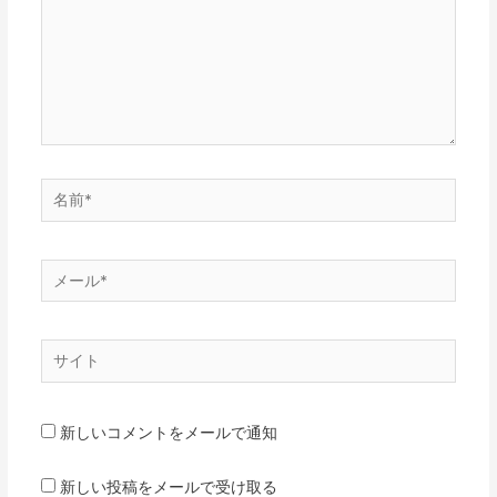
力…
名
前
*
メ
ー
ル
サ
*
イ
ト
新しいコメントをメールで通知
新しい投稿をメールで受け取る