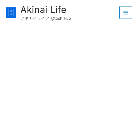
コ
Akinai Life
ン
Ma
テ
アキナイライフ @toshiikuo
ン
Me
ツ
へ
ス
キ
ッ
プ