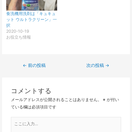
食洗機用洗剤は「キュキュ
ット ウルトラクリーン」一
択
2020-10-19
お役立ち情報
投
←
前の投稿
次の投稿
→
稿
ナ
ビ
コメントする
ゲ
メールアドレスが公開されることはありません。
※
が付い
ー
ている欄は必須項目です
シ
ョ
こ
ン
こ