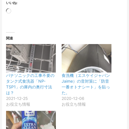
いいね:
読
み
込
み
関連
中…
パナソニックの工事不要の
食洗機（エスケイジャパン
タンク式食洗器「NP-
Jaime）の音対策に「防音
TSP1」の庫内の奥行寸法
一番オトナシート」を貼っ
は？
た。
2021-12-25
2020-12-06
お役立ち情報
お役立ち情報