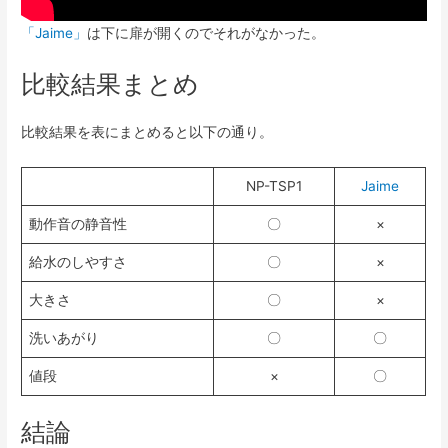
「Jaime」
は下に扉が開くのでそれがなかった。
比較結果まとめ
比較結果を表にまとめると以下の通り。
NP-TSP1
Jaime
動作音の静音性
〇
×
給水のしやすさ
〇
×
大きさ
〇
×
洗いあがり
〇
〇
値段
×
〇
結論