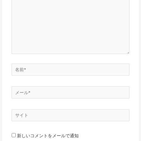
に
入
力…
名
前
*
メ
ー
ル
サ
*
イ
ト
新しいコメントをメールで通知