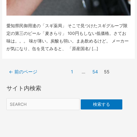
愛知県民御用達の「スギ薬局」 そこで見つけたスギグループ限
定の第三のビール「麦きらり」 100円もしない低価格。さてお
味は。。。 味が薄い。炭酸も弱い。まあ飲めるけど。 メーカー
が気になり、缶を見てみると、 「原産国名/ […]
投
←
前のページ
1
…
54
55
稿
の
サイト内検索
ペ
ー
検索する
ジ
送
り
twitter