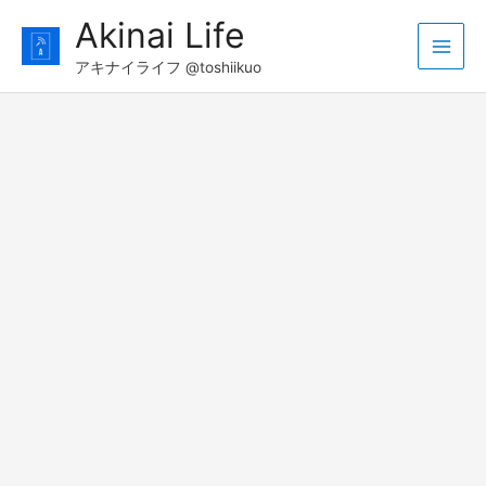
コ
Akinai Life
ン
Main
テ
アキナイライフ @toshiikuo
ン
Men
ツ
へ
ス
キ
ッ
プ