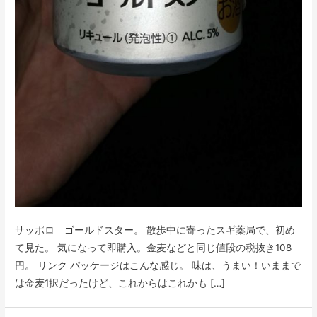
サッポロ ゴールドスター。 散歩中に寄ったスギ薬局で、初め
て見た。 気になって即購入。金麦などと同じ値段の税抜き108
円。 リンク パッケージはこんな感じ。 味は、うまい！いままで
は金麦1択だったけど、これからはこれかも […]